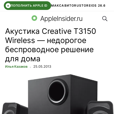
+
ПОПОЛНИТЬ APPLE ID
МАКС
АВИТО
RUSTORE
IOS 26.6
Поис
DDE STORE
СБЕР КИДС
ВТБ ОНЛАЙН
ЧАТ В ROBLOX
AppleInsider.ru
Акустика Creative T3150
Wireless — недорогое
беспроводное решение
для дома
Илья Казаков
25.05.2013