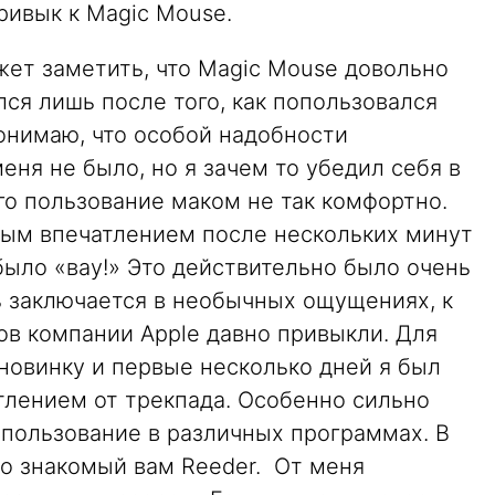
ривык к Magic Mouse.
жет заметить, что Magic Mouse довольно
лся лишь после того, как попользовался
понимаю, что особой надобности
еня не было, но я зачем то убедил себя в
его пользование маком не так комфортно.
рвым впечатлением после нескольких минут
было «вау!» Это действительно было очень
ть заключается в необычных ощущениях, к
ов компании Apple давно привыкли. Для
новинку и первые несколько дней я был
тлением от трекпада. Особенно сильно
спользование в различных программах. В
о знакомый вам Reeder. От меня