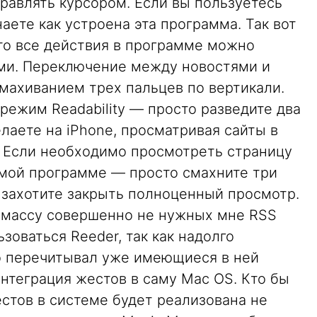
равлять курсором. Если вы пользуетесь
наете как устроена эта программа. Так вот
что все действия в программе можно
ми. Переключение между новостями и
махиванием трех пальцев по вертикали.
режим Readability — просто разведите два
елаете на iPhone, просматривая сайты в
у. Если необходимо просмотреть страницу
мой программе — просто смахните три
и захотите закрыть полноценный просмотр.
а массу совершенно не нужных мне RSS
зоваться Reeder, так как надолго
о перечитывал уже имеющиеся в ней
интеграция жестов в саму Mac OS. Кто бы
естов в системе будет реализована не