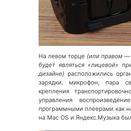
На левом торце
(или правом —
будет являться «лицевой» п
дизайне)
расположились орган
зарядки, микрофон, пара с
крепления транспортировочн
управления воспроизведен
программными плеерами как на 
на Mac OS и Яндекс.Музыка были