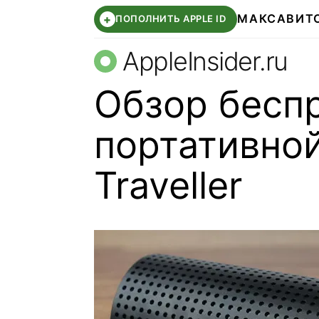
МАКС
АВИТ
+
ПОПОЛНИТЬ APPLE ID
AppleInsider.ru
Обзор бесп
портативно
Traveller