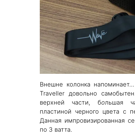
Внешне колонка напоминает…
Traveller довольно самобыте
верхней части, б
о
льшая ч
пластиной черного цвета с 
Данная импровизированная с
по 3 ватта.