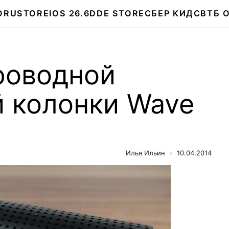
О
RUSTORE
IOS 26.6
DDE STORE
СБЕР КИДС
ВТБ 
роводной
й колонки Wave
Илья Ильин
10.04.2014