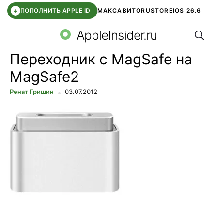
+
ПОПОЛНИТЬ APPLE ID
МАКС
АВИТО
RUSTORE
IOS 26.6
Поис
DDE STORE
СБЕР КИДС
ВТБ ОНЛАЙН
ЧАТ В ROBLOX
AppleInsider.ru
Переходник с MagSafe на
MagSafe2
Ренат Гришин
03.07.2012