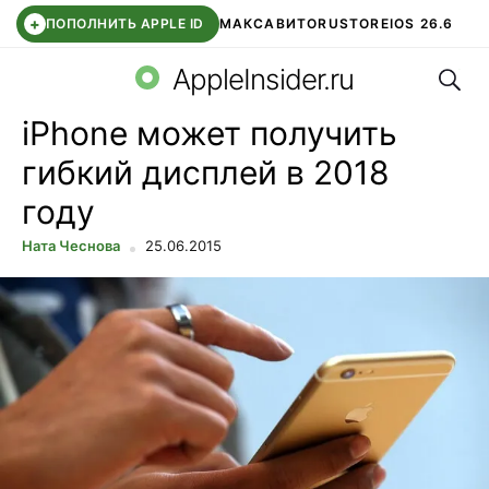
+
ПОПОЛНИТЬ APPLE ID
МАКС
АВИТО
RUSTORE
IOS 26.6
Поис
DDE STORE
СБЕР КИДС
ВТБ ОНЛАЙН
ЧАТ В ROBLOX
AppleInsider.ru
iPhone может получить
гибкий дисплей в 2018
году
Ната Чеснова
25.06.2015