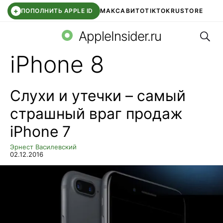
+
ПОПОЛНИТЬ APPLE ID
МАКС
АВИТО
TIKTOK
RUSTORE
Поис
SYNTARA
WB КЛУБ
IOS 26.6
APPLE ID
AppleInsider.ru
iPhone 8
Слухи и утечки – самый
страшный враг продаж
iPhone 7
Эрнест Василевский
02.12.2016