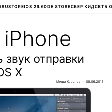
О
RUSTORE
IOS 26.6
DDE STORE
СБЕР КИДС
ВТБ 
 iPhone
 звук отправки
OS X
Миша Королев
08.06.2015