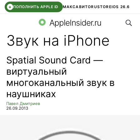
+
ПОПОЛНИТЬ APPLE ID
МАКС
АВИТО
RUSTORE
IOS 26.6
Поис
DDE STORE
СБЕР КИДС
ВТБ ОНЛАЙН
ЧАТ В ROBLOX
AppleInsider.ru
Звук на iPhone
Spatial Sound Card —
виртуальный
многоканальный звук в
наушниках
Павел Дмитриев
26.09.2013