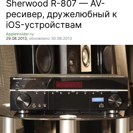
Sherwood R-807 — AV-
ресивер, дружелюбный к
iOS-устройствам
AppleInsider.ru
29.08.2013,
обновлено 30.08.2013