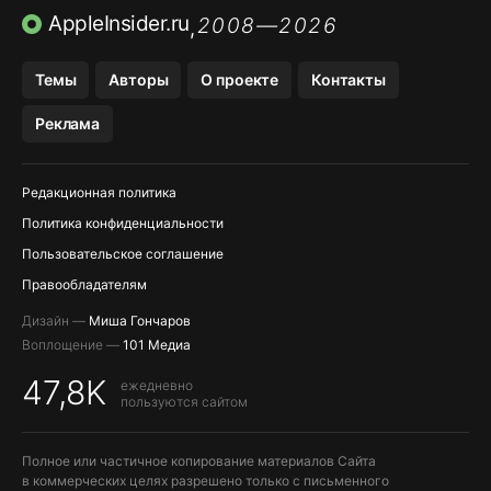
ПРИЛОЖЕНИЯ БЕЗ APP STORE
AppleInsider.ru
2008—2026
,
OZON БАНК, WILDBERRIES
Темы
Авторы
О проекте
Контакты
МЕССЕНДЖЕРЫ KAKAOTALK, B…
Реклама
ПОПОЛНЕНИЕ APPLE ID
Редакционная политика
Политика конфиденциальности
Пользовательское соглашение
Правообладателям
Дизайн —
Миша Гончаров
Воплощение —
101 Медиа
47,8K
ежедневно
пользуются сайтом
Полное или частичное копирование материалов Сайта
в коммерческих целях разрешено только с письменного