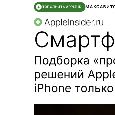
МАКС
АВИТ
+
ПОПОЛНИТЬ APPLE ID
AppleInsider.ru
Смартф
Подборка «пр
решений Appl
iPhone тольк