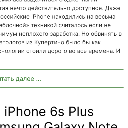
гая нечто действительно доступное. Даже
 российские iPhone находились на весьма
яблочной» техникой считалось если не
инимум неплохого заработка. Но обвинять в
тологов из Купертино было бы как
нологии стоили дорого во все времена. И
тать далее ...
iPhone 6s Plus
msung Galaxy Note