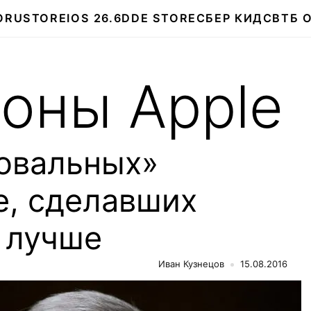
О
RUSTORE
IOS 26.6
DDE STORE
СБЕР КИДС
ВТБ 
оны Apple
овальных»
e, сделавших
о лучше
Иван Кузнецов
15.08.2016