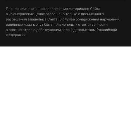
Полное или частичное копирование материалов Сайта
в коммерческих целях разрешено только с письменного
разрешения владельца Сайта. В случае обнаружения нарушений,
виновные лица могут быть привлечены к ответственности
в соответствии с действующим законодательством Российской
Федерации.