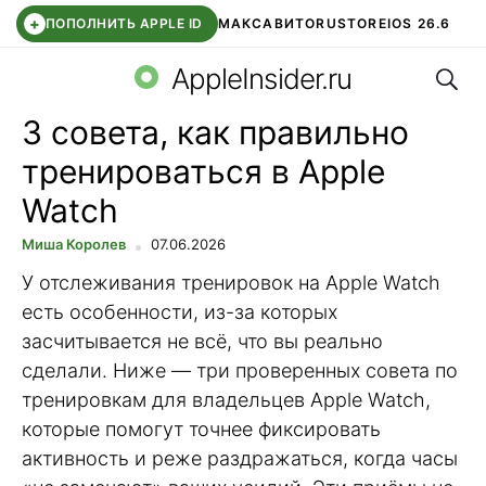
+
ПОПОЛНИТЬ APPLE ID
МАКС
АВИТО
RUSTORE
IOS 26.6
Поис
DDE STORE
СБЕР КИДС
ВТБ ОНЛАЙН
ЧАТ В ROBLOX
AppleInsider.ru
3 совета, как правильно
тренироваться в Apple
Watch
Миша Королев
07.06.2026
У отслеживания тренировок на Apple Watch
есть особенности, из-за которых
засчитывается не всё, что вы реально
сделали. Ниже — три проверенных совета по
тренировкам для владельцев Apple Watch,
которые помогут точнее фиксировать
активность и реже раздражаться, когда часы