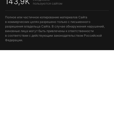
143,9K
пользуются сайтом
Полное или частичное копирование материалов Сайта
в коммерческих целях разрешено только с письменного
разрешения владельца Сайта. В случае обнаружения нарушений,
виновные лица могут быть привлечены к ответственности
в соответствии с действующим законодательством Российской
Федерации.