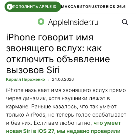
+
ПОПОЛНИТЬ APPLE ID
МАКС
АВИТО
RUSTORE
IOS 26.6
Поис
DDE STORE
СБЕР КИДС
ВТБ ОНЛАЙН
ЧАТ В ROBLOX
AppleInsider.ru
iPhone говорит имя
звонящего вслух: как
отключить объявление
вызовов Siri
Кирилл Пироженко
24.06.2026
iPhone называет имя звонящего вслух прямо
через динамик, хотя наушники лежат в
кармане. Раньше казалось, что так умеют
только AirPods, но теперь голос срабатывает
и без них. Если вам любопытно,
что умеет
новая Siri в iOS 27, мы недавно проверили