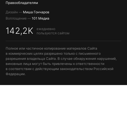
Правообладателям
Дизайн —
Миша Гончаров
Воплощение —
101 Медиа
142,2K
ежедневно
пользуются сайтом
Полное или частичное копирование материалов Сайта
в коммерческих целях разрешено только с письменного
разрешения владельца Сайта. В случае обнаружения нарушений,
виновные лица могут быть привлечены к ответственности
в соответствии с действующим законодательством Российской
Федерации.