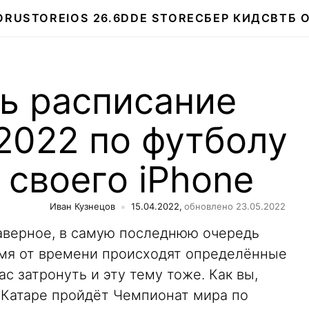
О
RUSTORE
IOS 26.6
DDE STORE
СБЕР КИДС
ВТБ 
ь расписание
2022 по футболу
 своего iPhone
Иван Кузнецов
15.04.2022,
обновлено 23.05.2022
наверное, в самую последнюю очередь
емя от времени происходят определённые
с затронуть и эту тему тоже. Как вы,
 в Катаре пройдёт Чемпионат мира по