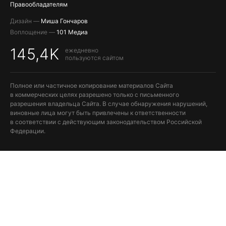
Правообладателям
Дизайн —
Миша Гончаров
Воплощение —
101 Медиа
145,4K
ежедневно
пользуются сайтом
Полное или частичное копирование материалов Сайта
в коммерческих целях разрешено только с письменного
разрешения владельца Сайта. В случае обнаружения нарушений,
виновные лица могут быть привлечены к ответственности
в соответствии с действующим законодательством Российской
Федерации.