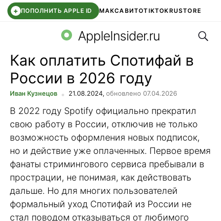
+
ПОПОЛНИТЬ APPLE ID
МАКС
АВИТО
TIKTOK
RUSTORE
Поис
SYNTARA
WB КЛУБ
IOS 26.6
APPLE ID
AppleInsider.ru
Как оплатить Спотифай в
России в 2026 году
Иван Кузнецов
21.08.2024,
обновлено 07.04.2026
В 2022 году Spotify официально прекратил
свою работу в России, отключив не только
возможность оформления новых подписок,
но и действие уже оплаченных. Первое время
фанаты стримингового сервиса пребывали в
прострации, не понимая, как действовать
дальше. Но для многих пользователей
формальный уход Спотифай из России не
стал поводом отказываться от любимого