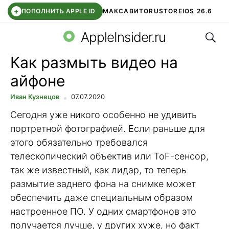
+
ПОПОЛНИТЬ APPLE ID
МАКС
АВИТО
RUSTORE
IOS 26.6
Поис
DDE STORE
СБЕР КИДС
ВТБ ОНЛАЙН
ЧАТ В ROBLOX
AppleInsider.ru
Как размыть видео на
айфоне
Иван Кузнецов
07.07.2020
Сегодня уже никого особенно не удивить
портретной фотографией. Если раньше для
этого обязательно требовался
телескопический объектив или ToF-сенсор,
так же известный, как лидар, то теперь
размытие заднего фона на снимке может
обеспечить даже специальным образом
настроенное ПО. У одних смартфонов это
получается лучше, у других хуже, но факт