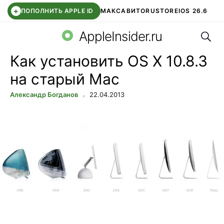
+
ПОПОЛНИТЬ APPLE ID
МАКС
АВИТО
RUSTORE
IOS 26.6
Поис
DDE STORE
СБЕР КИДС
ВТБ ОНЛАЙН
ЧАТ В ROBLOX
AppleInsider.ru
Как установить OS X 10.8.3
на старый Mac
Александр Богданов
22.04.2013