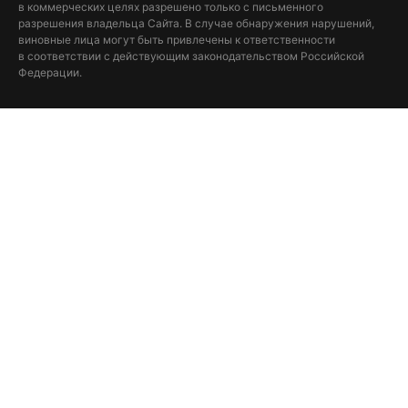
в коммерческих целях разрешено только с письменного
разрешения владельца Сайта. В случае обнаружения нарушений,
виновные лица могут быть привлечены к ответственности
в соответствии с действующим законодательством Российской
Федерации.