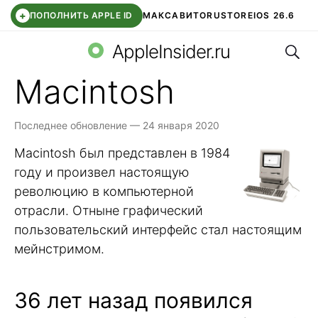
+
ПОПОЛНИТЬ APPLE ID
МАКС
АВИТО
RUSTORE
IOS 26.6
Поис
DDE STORE
СБЕР КИДС
ВТБ ОНЛАЙН
ЧАТ В ROBLOX
AppleInsider.ru
Macintosh
Последнее обновление — 24 января 2020
Macintosh был представлен в 1984
году и произвел настоящую
революцию в компьютерной
отрасли. Отныне графический
пользовательский интерфейс стал настоящим
мейнстримом.
36 лет назад появился