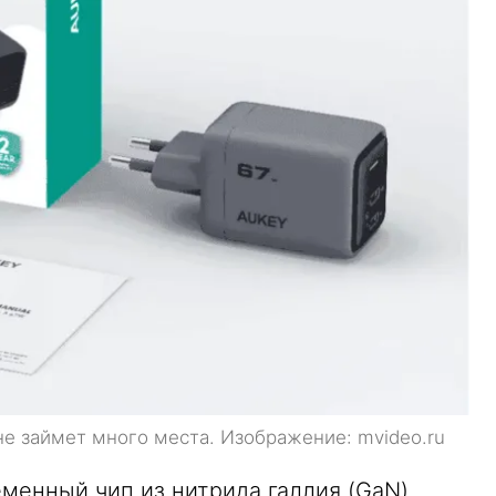
не займет много места. Изображение: mvideo.ru
менный чип из нитрида галлия (GaN),