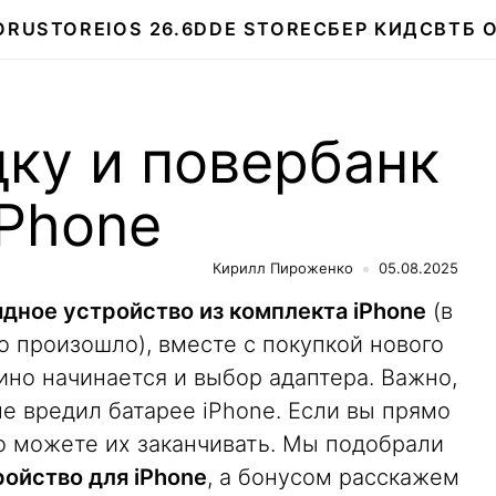
О
RUSTORE
IOS 26.6
DDE STORE
СБЕР КИДС
ВТБ 
ку и повербанк
iPhone
Кирилл Пироженко
05.08.2025
ядное устройство из комплекта iPhone
(в
то произошло), вместе с покупкой нового
но начинается и выбор адаптера. Важно,
е вредил батарее iPhone. Если вы прямо
то можете их заканчивать. Мы подобрали
ойство для iPhone
, а бонусом расскажем