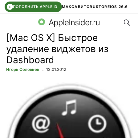
+
ПОПОЛНИТЬ APPLE ID
МАКС
АВИТО
RUSTORE
IOS 26.6
Поис
DDE STORE
СБЕР КИДС
ВТБ ОНЛАЙН
ЧАТ В ROBLOX
AppleInsider.ru
[Mac OS X] Быстрое
удаление виджетов из
Dashboard
Игорь Соловьев
12.01.2012