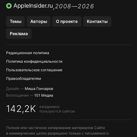
ПРИЛОЖЕНИЯ БЕЗ APP STORE
AppleInsider.ru
2008—2026
,
OZON БАНК, WILDBERRIES
Темы
Авторы
О проекте
Контакты
МЕССЕНДЖЕРЫ KAKAOTALK, B…
Реклама
ПОПОЛНЕНИЕ APPLE ID
Редакционная политика
Политика конфиденциальности
Пользовательское соглашение
Правообладателям
Дизайн —
Миша Гончаров
Воплощение —
101 Медиа
142,2K
ежедневно
пользуются сайтом
Полное или частичное копирование материалов Сайта
в коммерческих целях разрешено только с письменного