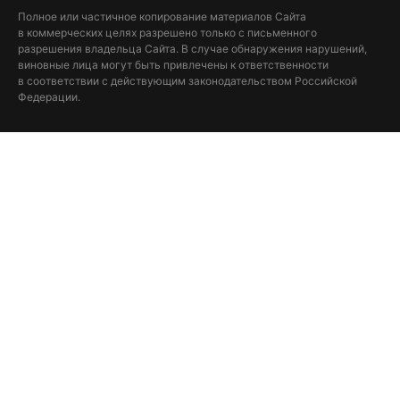
Полное или частичное копирование материалов Сайта
в коммерческих целях разрешено только с письменного
разрешения владельца Сайта. В случае обнаружения нарушений,
виновные лица могут быть привлечены к ответственности
в соответствии с действующим законодательством Российской
Федерации.