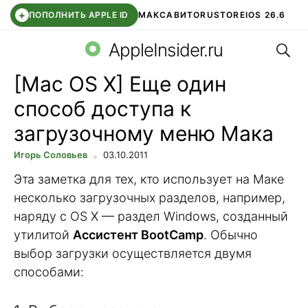
+
ПОПОЛНИТЬ APPLE ID
МАКС
АВИТО
RUSTORE
IOS 26.6
Поис
DDE STORE
СБЕР КИДС
ВТБ ОНЛАЙН
ЧАТ В ROBLOX
AppleInsider.ru
[Mac OS X] Еще один
способ доступа к
загрузочному меню Мака
Игорь Соловьев
03.10.2011
Эта заметка для тех, кто использует на Маке
несколько загрузочных разделов, например,
наряду с OS X — раздел Windows, созданный
утилитой
Ассистент BootCamp
. Обычно
выбор загрузки осуществляется двумя
способами: