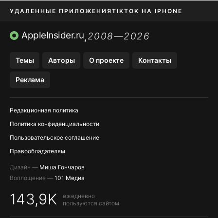
УДАЛЕННЫЕ ПРИЛОЖЕНИЯ
TIKTOK НА IPHONE
ПРИЛОЖЕНИЯ БЕЗ APP STORE
AppleInsider.ru
2008—2026
,
OZON БАНК, WILDBERRIES
Темы
Авторы
О проекте
Контакты
МЕССЕНДЖЕРЫ KAKAOTALK, B…
Реклама
ПОПОЛНЕНИЕ APPLE ID
Редакционная политика
Политика конфиденциальности
Пользовательское соглашение
Правообладателям
Дизайн —
Миша Гончаров
Воплощение —
101 Медиа
143,9K
ежедневно
пользуются сайтом