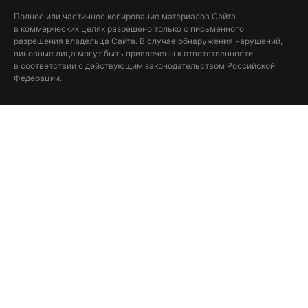
Полное или частичное копирование материалов Сайта
в коммерческих целях разрешено только с письменного
разрешения владельца Сайта. В случае обнаружения нарушений,
виновные лица могут быть привлечены к ответственности
в соответствии с действующим законодательством Российской
Федерации.