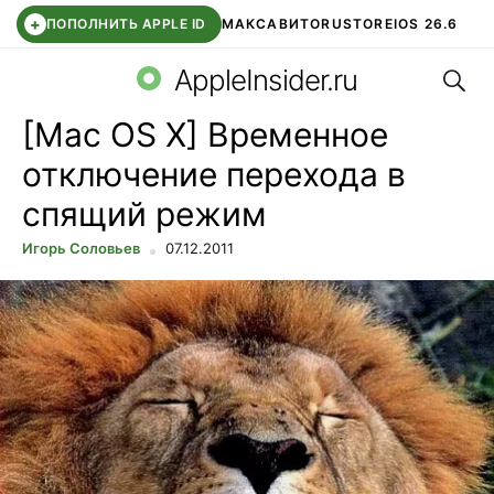
+
ПОПОЛНИТЬ APPLE ID
МАКС
АВИТО
RUSTORE
IOS 26.6
Поис
DDE STORE
СБЕР КИДС
ВТБ ОНЛАЙН
ЧАТ В ROBLOX
AppleInsider.ru
[Mac OS X] Временное
отключение перехода в
спящий режим
Игорь Соловьев
07.12.2011