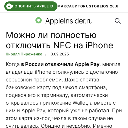
+
ПОПОЛНИТЬ APPLE ID
МАКС
АВИТО
RUSTORE
IOS 26.6
Поис
DDE STORE
СБЕР КИДС
ВТБ ОНЛАЙН
ЧАТ В ROBLOX
AppleInsider.ru
Можно ли полностью
отключить NFC на iPhone
Кирилл Пироженко
13.09.2025
Когда
в России отключили Apple Pay
, многие
владельцы iPhone столкнулись с достаточно
серьезной проблемой. Даже спрятав
банковскую карту под чехол смартфона,
поднеся его к терминалу, автоматически
открывалось приложение Wallet, а вместе с
ним и Apple Pay, который уже не работал. При
этом карта из-под чехла в таком случае не
считывалась. Обидно и неудобно. Именно