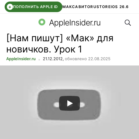
+
ПОПОЛНИТЬ APPLE ID
МАКС
АВИТО
RUSTORE
IOS 26.6
Поис
DDE STORE
СБЕР КИДС
ВТБ ОНЛАЙН
ЧАТ В ROBLOX
AppleInsider.ru
[Нам пишут] «Мак» для
новичков. Урок 1
AppleInsider.ru
21.12.2012,
обновлено 22.08.2025