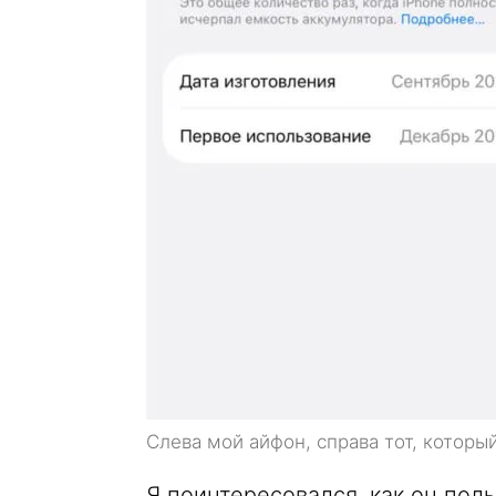
Слева мой айфон, справа тот, которы
Я поинтересовался, как он пол