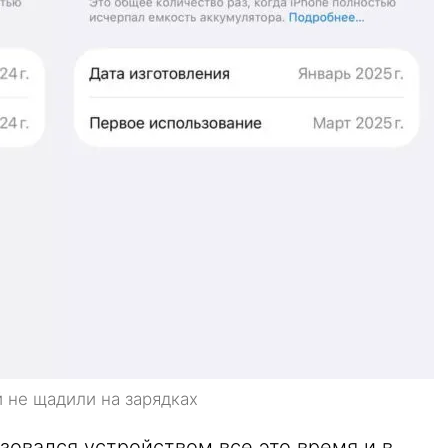
й не щадили на зарядках
ьзовался устройством все это время и в