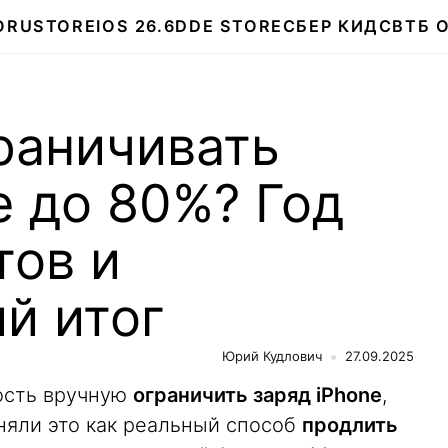
О
RUSTORE
IOS 26.6
DDE STORE
СБЕР КИДС
ВТБ 
раничивать
e до 80%? Год
тов и
й итог
Юрий Кудлович
27.09.2025
ость вручную
ограничить заряд iPhone
,
няли это как реальный способ
продлить