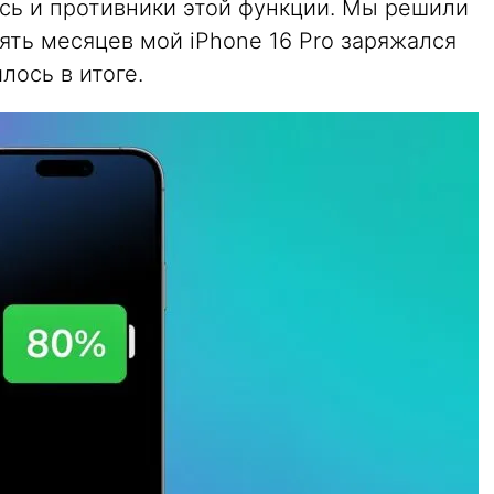
ись и противники этой функции. Мы решили
сять месяцев мой iPhone 16 Pro заряжался
лось в итоге.