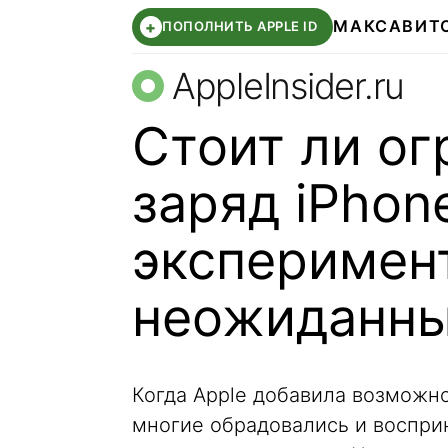
МАКС
АВИТ
+
ПОПОЛНИТЬ APPLE ID
AppleInsider.ru
Стоит ли ог
заряд iPhon
эксперимен
неожиданны
Когда Apple добавила возможн
многие обрадовались и воспри