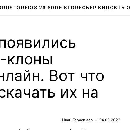
О
RUSTORE
IOS 26.6
DDE STORE
СБЕР КИДС
ВТБ 
 появились
-клоны
лайн. Вот что
скачать их на
Иван Герасимов
04.09.2023