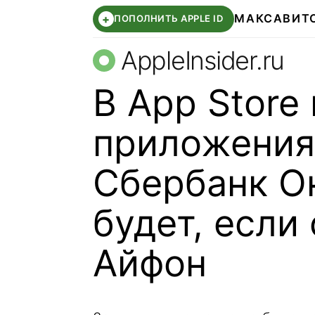
МАКС
АВИТ
+
ПОПОЛНИТЬ APPLE ID
AppleInsider.ru
В App Store
приложения
Сбербанк Он
будет, если 
Айфон