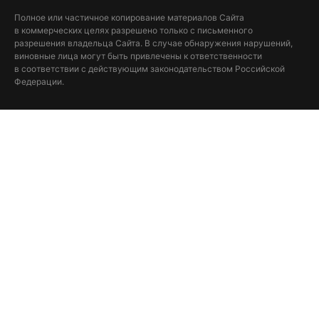
Полное или частичное копирование материалов Сайта
в коммерческих целях разрешено только с письменного
разрешения владельца Сайта. В случае обнаружения нарушений,
виновные лица могут быть привлечены к ответственности
в соответствии с действующим законодательством Российской
Федерации.