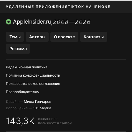
УДАЛЕННЫЕ ПРИЛОЖЕНИЯ
TIKTOK НА IPHONE
ПРИЛОЖЕНИЯ БЕЗ APP STORE
AppleInsider.ru
2008—2026
,
OZON БАНК, WILDBERRIES
Темы
Авторы
О проекте
Контакты
МЕССЕНДЖЕРЫ KAKAOTALK, B…
Реклама
ПОПОЛНЕНИЕ APPLE ID
Редакционная политика
Политика конфиденциальности
Пользовательское соглашение
Правообладателям
Дизайн —
Миша Гончаров
Воплощение —
101 Медиа
143,3K
ежедневно
пользуются сайтом