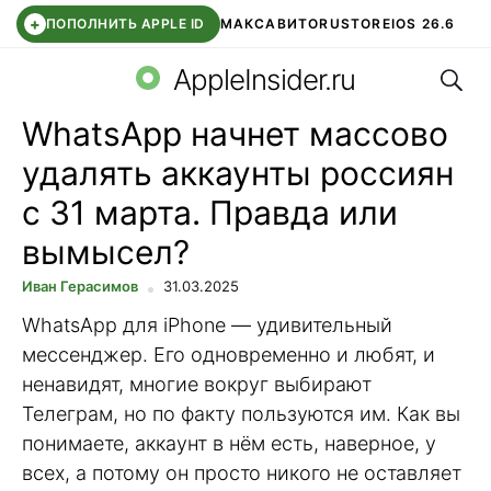
+
ПОПОЛНИТЬ APPLE ID
МАКС
АВИТО
RUSTORE
IOS 26.6
Поис
DDE STORE
СБЕР КИДС
ВТБ ОНЛАЙН
ЧАТ В ROBLOX
AppleInsider.ru
WhatsApp начнет массово
удалять аккаунты россиян
с 31 марта. Правда или
вымысел?
Иван Герасимов
31.03.2025
WhatsApp для iPhone — удивительный
мессенджер. Его одновременно и любят, и
ненавидят, многие вокруг выбирают
Телеграм, но по факту пользуются им. Как вы
понимаете, аккаунт в нём есть, наверное, у
всех, а потому он просто никого не оставляет