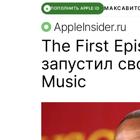
МАКС
АВИТ
+
ПОПОЛНИТЬ APPLE ID
AppleInsider.ru
The First Ep
запустил св
Music