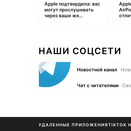
Apple подтвердила: вас
Appl
могут прослушивать
AirP
через ваши же
отли
наушники. Что делать
Эирп
НАШИ СОЦСЕТИ
Новостной канал
Нов
Чат с читателями
Сво
УДАЛЕННЫЕ ПРИЛОЖЕНИЯ
TIKTOK 