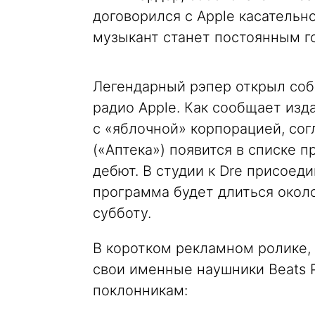
договорился с Apple касательн
музыкант станет постоянным го
Легендарный рэпер открыл соб
радио Apple. Как сообщает изда
с «яблочной» корпорацией, со
(«Аптека») появится в списке п
дебют. В студии к Dre присоеди
программа будет длиться около
субботу.
В коротком рекламном ролике,
свои именные наушники Beats P
поклонникам: