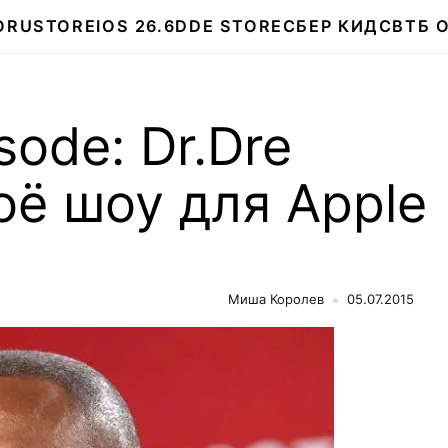
О
RUSTORE
IOS 26.6
DDE STORE
СБЕР КИДС
ВТБ 
isode: Dr.Dre
оё шоу для Apple
Миша Королев
05.07.2015