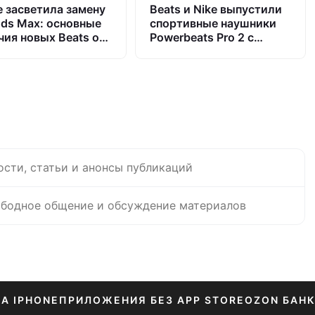
e засветила замену
Beats и Nike выпустили
ods Max: основные
спортивные наушники
чия новых Beats от
Powerbeats Pro 2 с
одсов
начинкой от AirPods
ости, статьи и анонсы публикаций
бодное общение и обсуждение материалов
НА IPHONE
ПРИЛОЖЕНИЯ БЕЗ APP STORE
OZON БАНК