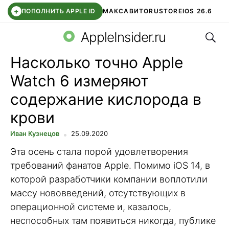
+
ПОПОЛНИТЬ APPLE ID
МАКС
АВИТО
RUSTORE
IOS 26.6
Поис
DDE STORE
СБЕР КИДС
ВТБ ОНЛАЙН
ЧАТ В ROBLOX
AppleInsider.ru
Насколько точно Apple
Watch 6 измеряют
содержание кислорода в
крови
Иван Кузнецов
25.09.2020
Эта осень стала порой удовлетворения
требований фанатов Apple. Помимо iOS 14, в
которой разработчики компании воплотили
массу нововведений, отсутствующих в
операционной системе и, казалось,
неспособных там появиться никогда, публике