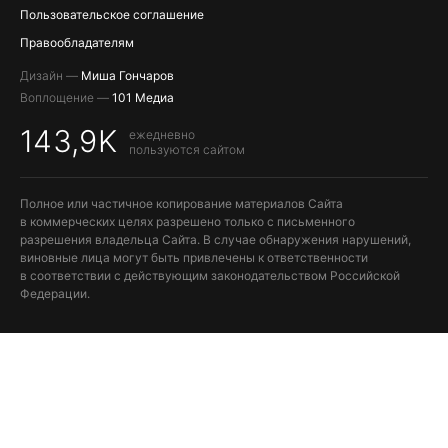
Пользовательское соглашение
Правообладателям
Дизайн —
Миша Гончаров
Воплощение —
101 Медиа
143,9K
ежедневно
пользуются сайтом
Полное или частичное копирование материалов Сайта
в коммерческих целях разрешено только с письменного
разрешения владельца Сайта. В случае обнаружения нарушений,
виновные лица могут быть привлечены к ответственности
в соответствии с действующим законодательством Российской
Федерации.