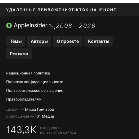
УДАЛЕННЫЕ ПРИЛОЖЕНИЯ
TIKTOK НА IPHONE
ПРИЛОЖЕНИЯ БЕЗ APP STORE
AppleInsider.ru
2008—2026
,
OZON БАНК, WILDBERRIES
Темы
Авторы
О проекте
Контакты
МЕССЕНДЖЕРЫ KAKAOTALK, B…
Реклама
ПОПОЛНЕНИЕ APPLE ID
Редакционная политика
Политика конфиденциальности
Пользовательское соглашение
Правообладателям
Дизайн —
Миша Гончаров
Воплощение —
101 Медиа
143,3K
ежедневно
пользуются сайтом