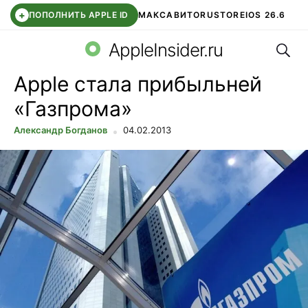
+
ПОПОЛНИТЬ APPLE ID
МАКС
АВИТО
RUSTORE
IOS 26.6
Поис
DDE STORE
СБЕР КИДС
ВТБ ОНЛАЙН
ЧАТ В ROBLOX
AppleInsider.ru
Apple стала прибыльней
«Газпрома»
Александр Богданов
04.02.2013