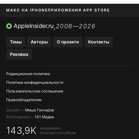
МАКС НА IPHONE
ПРИЛОЖЕНИЯ APP STORE
TIKTOK НА IPHONE
ПРИЛОЖЕНИЯ БЕЗ APP STORE
AppleInsider.ru
2008—2026
,
OZON БАНК, WILDBERRIES
Темы
Авторы
О проекте
Контакты
МЕССЕНДЖЕРЫ KAKAOTALK, B…
Реклама
Редакционная политика
Политика конфиденциальности
Пользовательское соглашение
Правообладателям
Дизайн —
Миша Гончаров
Воплощение —
101 Медиа
143,9K
ежедневно
пользуются сайтом