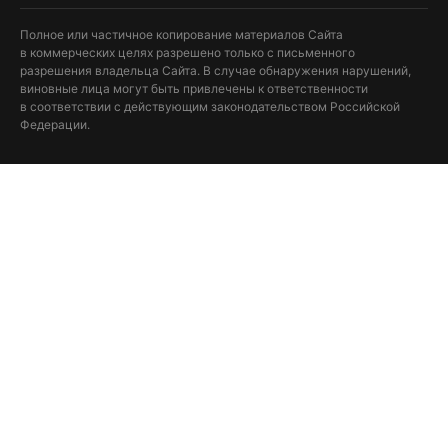
Полное или частичное копирование материалов Сайта
в коммерческих целях разрешено только с письменного
разрешения владельца Сайта. В случае обнаружения нарушений,
виновные лица могут быть привлечены к ответственности
в соответствии с действующим законодательством Российской
Федерации.