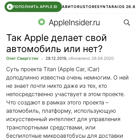
+
ПОПОЛНИТЬ APPLE ID
АВИТО
RUSTORE
SYNTARA
IOS 26.6
Поис
DDE STORE
СБЕР КИДС
ЧАТ ROBLOX
ВТБ ОНЛАЙН
AppleInsider.ru
Так Apple делает свой
автомобиль или нет?
Олег Свиргстин
28.12.2019,
обновлено 29.04.2020
Суть проекта Titan (Apple Car, iCar)
доподлинно известна очень немногим. О ней
не знает почти никто даже из тех, кто
непосредственно участвует в этом проекте.
Что создают в рамках этого проекта –
автомобиль, платформу, использующую
искусственный интеллект для управления
транспортными средствами, или
беспилотные микроавтобусы для доставки