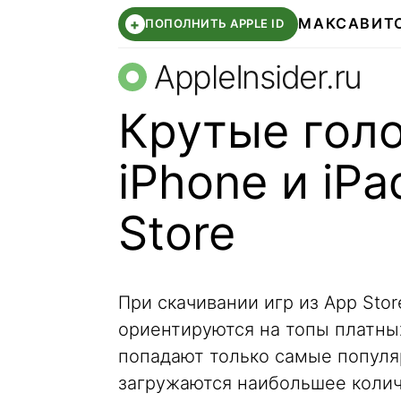
МАКС
АВИТ
+
ПОПОЛНИТЬ APPLE ID
AppleInsider.ru
Крутые гол
iPhone и iPa
Store
При скачивании игр из App Stor
ориентируются на топы платны
попадают только самые популя
загружаются наибольшее количе