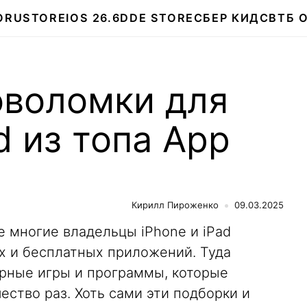
О
RUSTORE
IOS 26.6
DDE STORE
СБЕР КИДС
ВТБ 
оволомки для
d из топа App
Кирилл Пироженко
09.03.2025
e многие владельцы iPhone и iPad
х и бесплатных приложений. Туда
рные игры и программы, которые
ство раз. Хоть сами эти подборки и