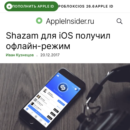
+
ПОПОЛНИТЬ APPLE ID
РОБЛОКС
IOS 26.6
APPLE ID
Поис
TELEGRAM
WHATSAPP
DDE STORE
APP STORE
OZON БАНК
AppleInsider.ru
Shazam для iOS получил
офлайн-режим
Иван Кузнецов
20.12.2017