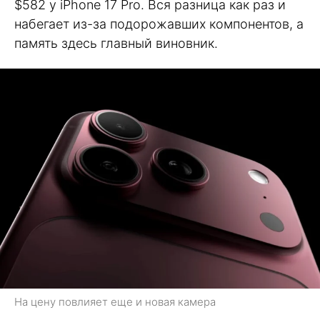
$582 у iPhone 17 Pro. Вся разница как раз и
набегает из-за подорожавших компонентов, а
память здесь главный виновник.
На цену повлияет еще и новая камера