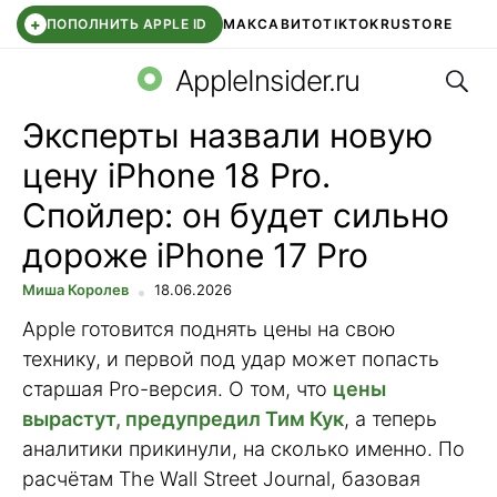
+
ПОПОЛНИТЬ APPLE ID
МАКС
АВИТО
TIKTOK
RUSTORE
Поис
SYNTARA
WB КЛУБ
IOS 26.6
DDE STORE
AppleInsider.ru
Эксперты назвали новую
цену iPhone 18 Pro.
Спойлер: он будет сильно
дороже iPhone 17 Pro
Миша Королев
18.06.2026
Apple готовится поднять цены на свою
технику, и первой под удар может попасть
старшая Pro-версия. О том, что
цены
вырастут, предупредил Тим Кук
, а теперь
аналитики прикинули, на сколько именно. По
расчётам The Wall Street Journal, базовая