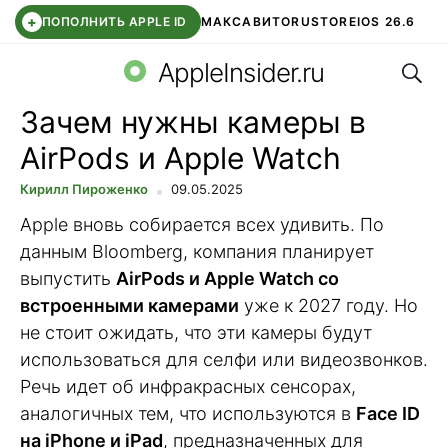
+
ПОПОЛНИТЬ APPLE ID
МАКС
АВИТО
RUSTORE
IOS 26.6
Поис
DDE STORE
СБЕР КИДС
ВТБ ОНЛАЙН
ЧАТ В ROBLOX
AppleInsider.ru
Зачем нужны камеры в
AirPods и Apple Watch
Кирилл Пироженко
09.05.2025
Apple вновь собирается всех удивить. По
данным Bloomberg, компания планирует
выпустить
AirPods и Apple Watch со
встроенными камерами
уже к 2027 году. Но
не стоит ожидать, что эти камеры будут
использоваться для селфи или видеозвонков.
Речь идет об инфракрасных сенсорах,
аналогичных тем, что используются в
Face ID
на iPhone и iPad
, предназначенных для