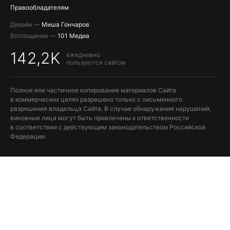
Правообладателям
Дизайн —
Миша Гончаров
Воплощение —
101 Медиа
142,2K
ежедневно
пользуются сайтом
Полное или частичное копирование материалов Сайта
в коммерческих целях разрешено только с письменного
разрешения владельца Сайта. В случае обнаружения нарушений,
виновные лица могут быть привлечены к ответственности
в соответствии с действующим законодательством Российской
Федерации.