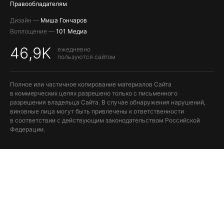
Правообладателям
Дизайн —
Миша Гончаров
Воплощение —
101 Медиа
46,9K
ежедневно
пользуются сайтом
Полное или частичное копирование материалов Сайта
в коммерческих целях разрешено только с письменного
разрешения владельца Сайта. В случае обнаружения нарушений,
виновные лица могут быть привлечены к ответственности
в соответствии с действующим законодательством Российской
Федерации.