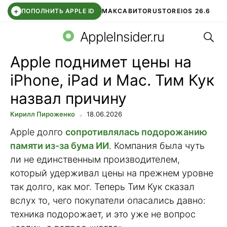
+
ПОПОЛНИТЬ APPLE ID
МАКС
АВИТО
RUSTORE
IOS 26.6
Поис
DDE STORE
СБЕР КИДС
ВТБ ОНЛАЙН
ЧАТ В ROBLOX
AppleInsider.ru
Apple поднимет цены на
iPhone, iPad и Mac. Тим Кук
назвал причину
Кирилл Пироженко
18.06.2026
Apple долго
сопротивлялась подорожанию
памяти из-за бума ИИ
. Компания была чуть
ли не единственным производителем,
который удерживал цены на прежнем уровне
так долго, как мог. Теперь Тим Кук сказал
вслух то, чего покупатели опасались давно:
техника подорожает, и это уже не вопрос