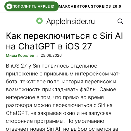
+
ПОПОЛНИТЬ APPLE ID
МАКС
АВИТО
RUSTORE
IOS 26.6
Поис
DDE STORE
СБЕР КИДС
ВТБ ОНЛАЙН
ЧАТ В ROBLOX
AppleInsider.ru
Как переключиться с Siri AI
на ChatGPT в iOS 27
Миша Королев
25.06.2026
В iOS 27 у Siri появилось отдельное
приложение с привычным интерфейсом чат-
бота: текстовое поле, история переписок и
возможность прикладывать файлы. Самое
интересное в том, что прямо во время
разговора можно переключиться с Siri на
ChatGPT, не закрывая окно и не запуская
сторонние программы. По умолчанию
отвечает новая Siri AI, но выбор остается за