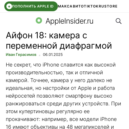
+
ПОПОЛНИТЬ APPLE ID
МАКС
АВИТО
TIKTOK
RUSTORE
Поис
SYNTARA
WB КЛУБ
IOS 26.6
APPLE ID
AppleInsider.ru
Айфон 18: камера с
переменной диафрагмой
Иван Герасимов
06.01.2025
Не секрет, что iPhone славится как высокой
производительностью, так и отличной
камерой. Точнее, камера у него далеко не
идеальная, но настройки от Apple и работа
нейросетей позволяют смартфону высоко
ранжироваться среди других устройств. При
этом купертиновцы регулярно ее
прокачивают: например, все модели iPhone
16 имеют объективы на 48 мегапикселей и