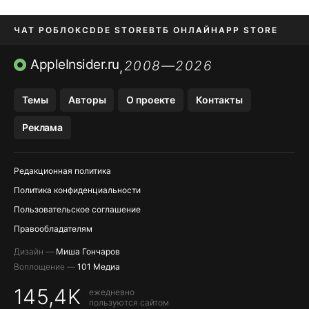
ЧАТ РОБЛОКС
DDE STORE
ВТБ ОНЛАЙН
APP STORE
OZON БАНК
KAKAOTALK И BIP
AppleInsider.ru
2008—2026
,
Темы
Авторы
О проекте
Контакты
Реклама
Редакционная политика
Политика конфиденциальности
Пользовательское соглашение
Правообладателям
Дизайн —
Миша Гончаров
Воплощение —
101 Медиа
145,4K
ежедневно
пользуются сайтом