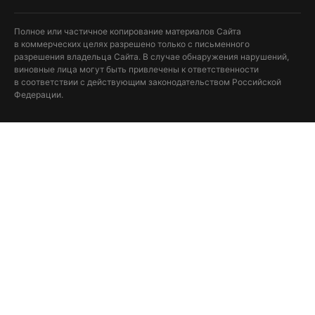
Полное или частичное копирование материалов Сайта
в коммерческих целях разрешено только с письменного
разрешения владельца Сайта. В случае обнаружения нарушений,
виновные лица могут быть привлечены к ответственности
в соответствии с действующим законодательством Российской
Федерации.