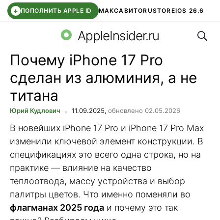
+
ПОПОЛНИТЬ APPLE ID
МАКС
АВИТО
RUSTORE
IOS 26.6
Поис
DDE STORE
СБЕР КИДС
ВТБ ОНЛАЙН
ЧАТ В ROBLOX
AppleInsider.ru
Почему iPhone 17 Pro
сделан из алюминия, а не
титана
Юрий Кудлович
11.09.2025,
обновлено 02.05.2026
В новейших iPhone 17 Pro и iPhone 17 Pro Max
изменили ключевой элемент конструкции. В
спецификациях это всего одна строка, но на
практике — влияние на качество
теплоотвода, массу устройства и выбор
палитры цветов. Что именно поменяли во
флагманах 2025 года
и почему это так