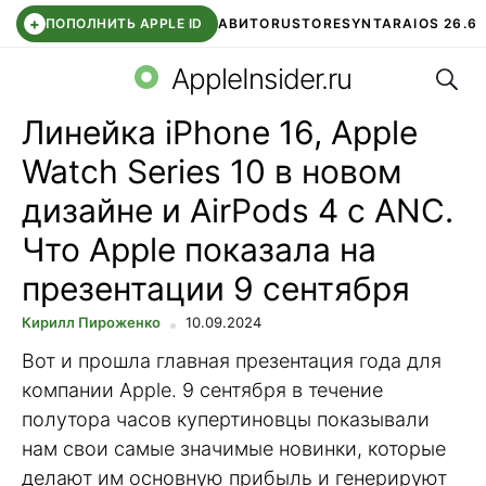
+
ПОПОЛНИТЬ APPLE ID
АВИТО
RUSTORE
SYNTARA
IOS 26.6
Поис
DDE STORE
СБЕР КИДС
ЧАТ ROBLOX
ВТБ ОНЛАЙН
AppleInsider.ru
Линейка iPhone 16, Apple
Watch Series 10 в новом
дизайне и AirPods 4 с ANC.
Что Apple показала на
презентации 9 сентября
Кирилл Пироженко
10.09.2024
Вот и прошла главная презентация года для
компании Apple. 9 сентября в течение
полутора часов купертиновцы показывали
нам свои самые значимые новинки, которые
делают им основную прибыль и генерируют