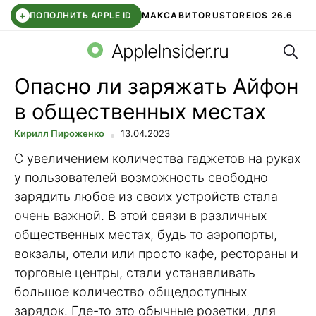
+
ПОПОЛНИТЬ APPLE ID
МАКС
АВИТО
RUSTORE
IOS 26.6
Поис
DDE STORE
СБЕР КИДС
ВТБ ОНЛАЙН
ЧАТ В ROBLOX
AppleInsider.ru
Опасно ли заряжать Айфон
в общественных местах
Кирилл Пироженко
13.04.2023
С увеличением количества гаджетов на руках
у пользователей возможность свободно
зарядить любое из своих устройств стала
очень важной. В этой связи в различных
общественных местах, будь то аэропорты,
вокзалы, отели или просто кафе, рестораны и
торговые центры, стали устанавливать
большое количество общедоступных
зарядок. Где-то это обычные розетки, для