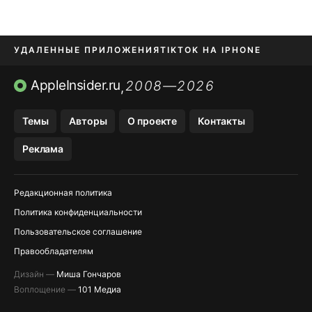
УДАЛЕННЫЕ ПРИЛОЖЕНИЯ
TIKTOK НА IPHONE
ПРИЛОЖЕНИЯ БЕЗ APP STORE
AppleInsider.ru
2008—2026
,
OZON БАНК, WILDBERRIES
Темы
Авторы
О проекте
Контакты
МЕССЕНДЖЕРЫ KAKAOTALK, B…
Реклама
ПОПОЛНЕНИЕ APPLE ID
Редакционная политика
Политика конфиденциальности
Пользовательское соглашение
Правообладателям
Дизайн —
Миша Гончаров
Воплощение —
101 Медиа