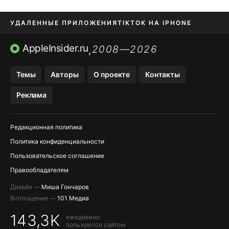
УДАЛЕННЫЕ ПРИЛОЖЕНИЯ
TIKTOK НА IPHONE
ПРИЛОЖЕНИЯ БЕЗ APP STORE
AppleInsider.ru
2008—2026
,
OZON БАНК, WILDBERRIES
Темы
Авторы
О проекте
Контакты
МЕССЕНДЖЕРЫ KAKAOTALK, B…
Реклама
ПОПОЛНЕНИЕ APPLE ID
Редакционная политика
Политика конфиденциальности
Пользовательское соглашение
Правообладателям
Дизайн —
Миша Гончаров
Воплощение —
101 Медиа
143,3K
ежедневно
пользуются сайтом