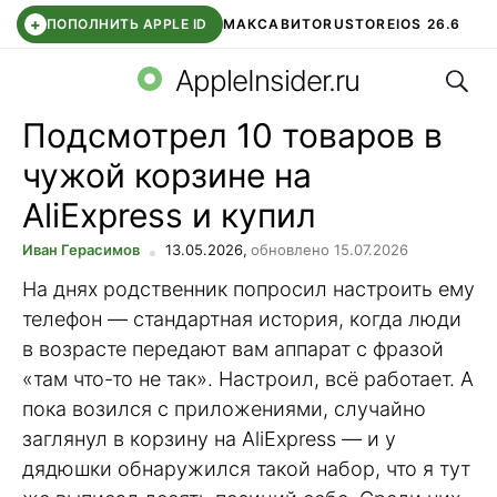
+
ПОПОЛНИТЬ APPLE ID
МАКС
АВИТО
RUSTORE
IOS 26.6
Поис
DDE STORE
СБЕР КИДС
ВТБ ОНЛАЙН
ЧАТ В ROBLOX
AppleInsider.ru
Подсмотрел 10 товаров в
чужой корзине на
AliExpress и купил
Иван Герасимов
13.05.2026,
обновлено 15.07.2026
На днях родственник попросил настроить ему
телефон — стандартная история, когда люди
в возрасте передают вам аппарат с фразой
«там что-то не так». Настроил, всё работает. А
пока возился с приложениями, случайно
заглянул в корзину на AliExpress — и у
дядюшки обнаружился такой набор, что я тут