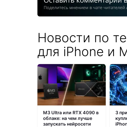
Новости по т
для iPhone и 
M3 Ultra или RTX 4090 в
3 пр
облаке: на чем лучше
купл
запускать нейросети
iPho