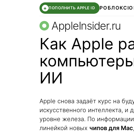
РОБЛОКС
IO
+
ПОПОЛНИТЬ APPLE ID
AppleInsider.ru
Как Apple р
компьютеры
ИИ
Apple снова задаёт курс на бу
искусственного интеллекта, и д
уровне железа. По информации
линейкой новых
чипов для Mac