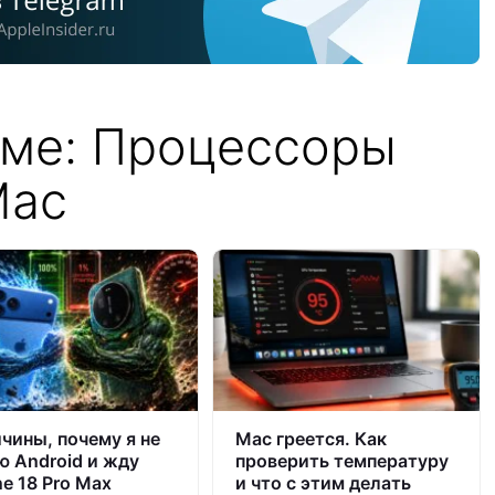
еме: Процессоры
Mac
ичины, почему я не
Mac греется. Как
ю Android и жду
проверить температуру
ne 18 Pro Max
и что с этим делать