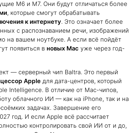
дущие M6 и M7. Они будут отличаться более
ми
, которые смогут обрабатывать
лючения к интернету
. Это означает более
анных с распознаванием речи, изображений
о на вашем ноутбуке. А если всё пойдёт
гут появиться в
новых Mac
уже через год-
ект — серверный чип Baltra. Это первый
цессор Apple
для дата-центров, который
e Intelligence. В отличие от Mac-чипов,
оту облачного ИИ — как на iPhone, так и на
рсоёмких задачах. Завершение его
27 год. И если Apple всё рассчитает
олностью контролировать свой ИИ от и до,