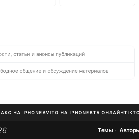
ости, статьи и анонсы публикаций
бодное общение и обсуждение материалов
АКС НА IPHONE
AVITO НА IPHONE
ВТБ ОНЛАЙН
TIKT
26
Темы
Автор