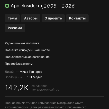
ПРИЛОЖЕНИЯ БЕЗ APP STORE
AppleInsider.ru
2008—2026
,
OZON БАНК, WILDBERRIES
Темы
Авторы
О проекте
Контакты
МЕССЕНДЖЕРЫ KAKAOTALK, B…
Реклама
ПОПОЛНЕНИЕ APPLE ID
Редакционная политика
Политика конфиденциальности
Пользовательское соглашение
Правообладателям
Дизайн —
Миша Гончаров
Воплощение —
101 Медиа
142,2K
ежедневно
пользуются сайтом
Полное или частичное копирование материалов Сайта
в коммерческих целях разрешено только с письменного