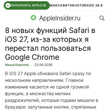
+
ПОПОЛНИТЬ APPLE ID
МАКС
АВИТО
RUSTORE
IOS 26.6
Поис
DDE STORE
СБЕР КИДС
ВТБ ОНЛАЙН
ЧАТ В ROBLOX
AppleInsider.ru
8 новых функций Safari в
iOS 27, из-за которых я
перестал пользоваться
Google Chrome
Миша Королев
23.06.2026
В iOS 27 Apple обновила Safari сразу по
нескольким направлениям. Главное
изменение касается не одной громкой
функции, а множества мелких
раздражителей, которые годами мешали в
браузере: запутанные кнопки, спрятанные