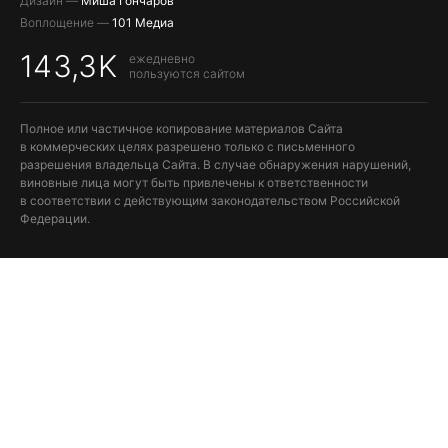
Дизайн —
Миша Гончаров
Воплощение —
101 Медиа
143,3K
ежедневно
пользуются сайтом
Полное или частичное копирование материалов Сайта
в коммерческих целях разрешено только с письменного
разрешения владельца Сайта. В случае обнаружения нарушений,
виновные лица могут быть привлечены к ответственности
в соответствии с действующим законодательством Российской
Федерации.