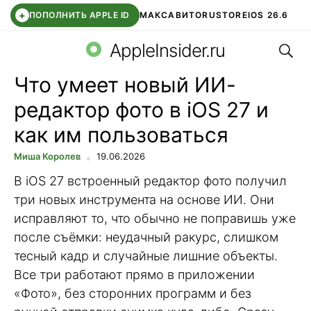
+
ПОПОЛНИТЬ APPLE ID
МАКС
АВИТО
RUSTORE
IOS 26.6
Поис
DDE STORE
СБЕР КИДС
ВТБ ОНЛАЙН
ЧАТ В ROBLOX
AppleInsider.ru
Что умеет новый ИИ-
редактор фото в iOS 27 и
как им пользоваться
Миша Королев
19.06.2026
В iOS 27 встроенный редактор фото получил
три новых инструмента на основе ИИ. Они
исправляют то, что обычно не поправишь уже
после съёмки: неудачный ракурс, слишком
тесный кадр и случайные лишние объекты.
Все три работают прямо в приложении
«Фото», без сторонних программ и без