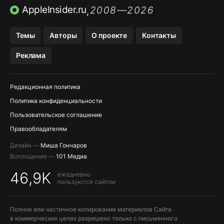
ПРИЛОЖЕНИЯ БЕЗ APP STORE
AppleInsider.ru
2008—2026
,
OZON БАНК, WILDBERRIES
Темы
Авторы
О проекте
Контакты
МЕССЕНДЖЕРЫ KAKAOTALK, B…
Реклама
ПОПОЛНЕНИЕ APPLE ID
Редакционная политика
Политика конфиденциальности
Пользовательское соглашение
Правообладателям
Дизайн —
Миша Гончаров
Воплощение —
101 Медиа
46,9K
ежедневно
пользуются сайтом
Полное или частичное копирование материалов Сайта
в коммерческих целях разрешено только с письменного