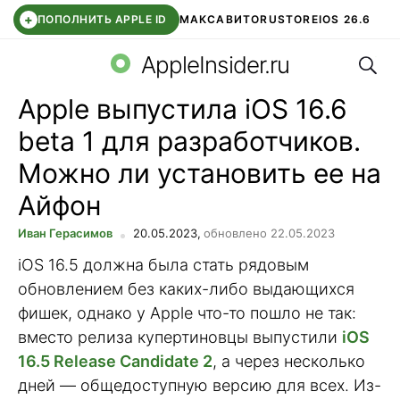
+
ПОПОЛНИТЬ APPLE ID
МАКС
АВИТО
RUSTORE
IOS 26.6
Поис
DDE STORE
СБЕР КИДС
ВТБ ОНЛАЙН
ЧАТ В ROBLOX
AppleInsider.ru
Apple выпустила iOS 16.6
beta 1 для разработчиков.
Можно ли установить ее на
Айфон
Иван Герасимов
20.05.2023,
обновлено 22.05.2023
iOS 16.5 должна была стать рядовым
обновлением без каких-либо выдающихся
фишек, однако у Apple что-то пошло не так:
вместо релиза купертиновцы выпустили
iOS
16.5 Release Candidate 2
, а через несколько
дней — общедоступную версию для всех. Из-