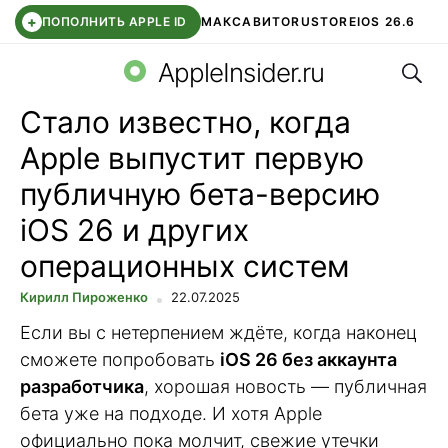
+
ПОПОЛНИТЬ APPLE ID
МАКС
АВИТО
RUSTORE
IOS 26.6
Поис
DDE STORE
СБЕР КИДС
ВТБ ОНЛАЙН
ЧАТ В ROBLOX
AppleInsider.ru
Стало известно, когда
Apple выпустит первую
публичную бета-версию
iOS 26 и других
операционных систем
Кирилл Пироженко
22.07.2025
Если вы с нетерпением ждёте, когда наконец
сможете попробовать
iOS 26 без аккаунта
разработчика
, хорошая новость — публичная
бета уже на подходе. И хотя Apple
официально пока молчит, свежие утечки