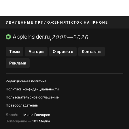
УДАЛЕННЫЕ ПРИЛОЖЕНИЯ
TIKTOK НА IPHONE
ПРИЛОЖЕНИЯ БЕЗ APP STORE
AppleInsider.ru
2008—2026
,
OZON БАНК, WILDBERRIES
Темы
Авторы
О проекте
Контакты
МЕССЕНДЖЕРЫ KAKAOTALK, B…
Реклама
ПОПОЛНЕНИЕ APPLE ID
Редакционная политика
Политика конфиденциальности
Пользовательское соглашение
Правообладателям
Дизайн —
Миша Гончаров
Воплощение —
101 Медиа