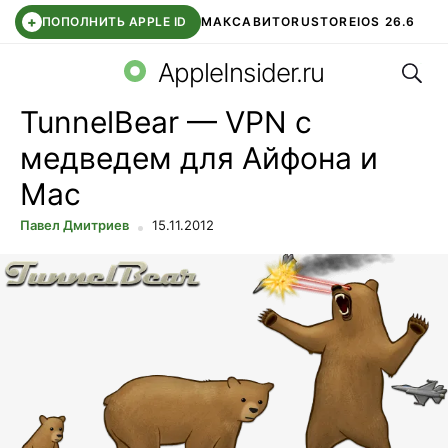
+
ПОПОЛНИТЬ APPLE ID
МАКС
АВИТО
RUSTORE
IOS 26.6
Поис
DDE STORE
СБЕР КИДС
ВТБ ОНЛАЙН
ЧАТ В ROBLOX
AppleInsider.ru
TunnelBear — VPN с
медведем для Айфона и
Mac
Павел Дмитриев
15.11.2012