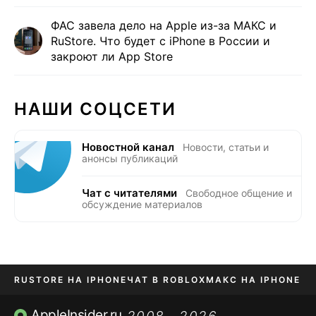
ФАС завела дело на Apple из-за МАКС и
RuStore. Что будет с iPhone в России и
закроют ли App Store
НАШИ СОЦСЕТИ
Новостной канал
Новости, статьи и
анонсы публикаций
Чат с читателями
Свободное общение и
обсуждение материалов
RUSTORE НА IPHONE
ЧАТ В ROBLOX
МАКС НА IPHONE
AVITO НА IPHONE
ВТБ ОНЛАЙН
TIKTOK НА IPHONE
AppleInsider.ru