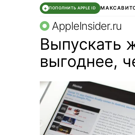
МАКС
АВИТ
+
ПОПОЛНИТЬ APPLE ID
AppleInsider.ru
Выпускать 
выгоднее, ч