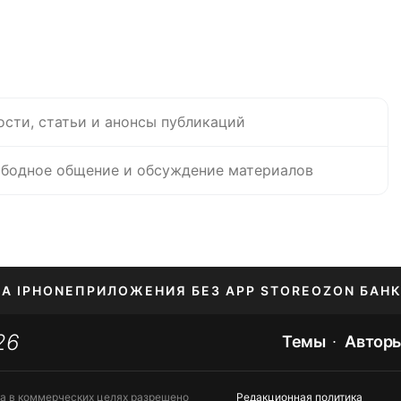
ости, статьи и анонсы публикаций
бодное общение и обсуждение материалов
НА IPHONE
ПРИЛОЖЕНИЯ БЕЗ APP STORE
OZON БАНК
26
ЕНИЕ APPLE ID
Темы
Автор
та в коммерческих целях разрешено
Редакционная политика