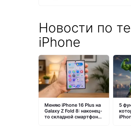
Новости по те
iPhone
Меняю iPhone 16 Plus на
5 фу
Galaxy Z Fold 8: наконец-
кото
то складной смартфон,
iPho
который не стыдно
купить