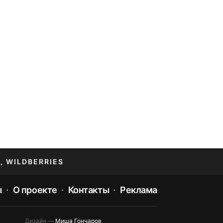
, WILDBERRIES
ы
О проекте
Контакты
Реклама
Дизайн —
Миша Гончаров