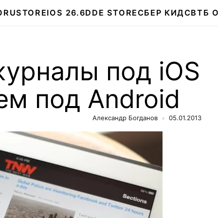
О
RUSTORE
IOS 26.6
DDE STORE
СБЕР КИДС
ВТБ 
журналы под iOS
ем под Android
Александр Богданов
05.01.2013