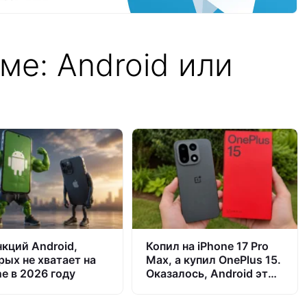
ме: Android или
нкций Android,
Копил на iPhone 17 Pro
рых не хватает на
Max, а купил OnePlus 15.
ne в 2026 году
Оказалось, Android это
не так плохо