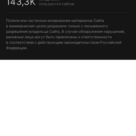
143,3K
пользуются сайтом
Полное или частичное копирование материалов Сайта
в коммерческих целях разрешено только с письменного
разрешения владельца Сайта. В случае обнаружения нарушений,
виновные лица могут быть привлечены к ответственности
в соответствии с действующим законодательством Российской
Федерации.