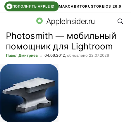
+
ПОПОЛНИТЬ APPLE ID
МАКС
АВИТО
RUSTORE
IOS 26.6
Поис
DDE STORE
СБЕР КИДС
ВТБ ОНЛАЙН
ЧАТ В ROBLOX
AppleInsider.ru
Photosmith — мобильный
помощник для Lightroom
Павел Дмитриев
04.06.2012,
обновлено 22.07.2026